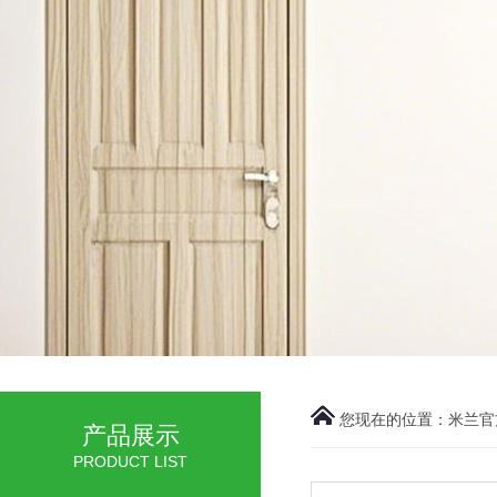
您现在的位置：
米兰官
产品展示
PRODUCT LIST