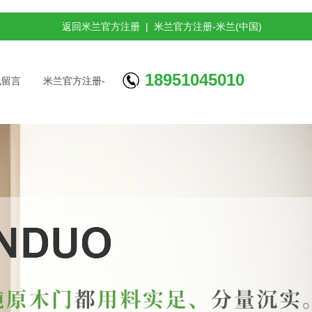
返回米兰官方注册
|
米兰官方注册-米兰(中国)
18951045010
线留言
米兰官方注册-
米兰(中国)