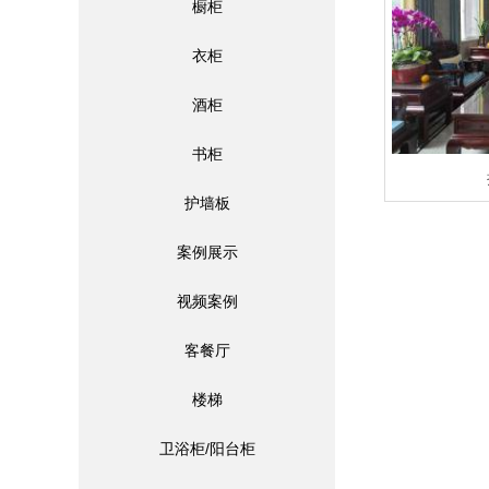
橱柜
衣柜
酒柜
书柜
护墙板
案例展示
视频案例
客餐厅
楼梯
卫浴柜/阳台柜