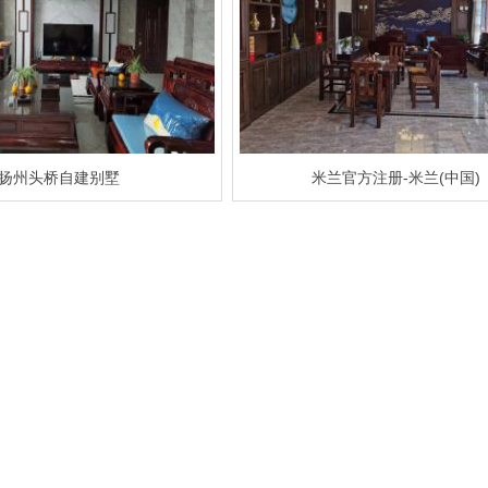
扬州头桥自建别墅
米兰官方注册-米兰(中国)